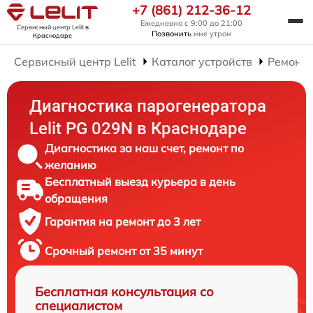
+7 (861) 212-36-12
Ежедневно с 9:00 до 21:00
Сервисный центр Lelit
в
Позвонить
мне утром
Краснодаре
Сервисный центр Lelit
Каталог устройств
Ремонт 
Диагностика парогенератора
Lelit PG 029N в Краснодаре
Диагностика за наш счет, ремонт по
желанию
Бесплатный выезд курьера в день
обращения
Гарантия на ремонт до 3 лет
Срочный ремонт от 35 минут
Бесплатная консультация со
специалистом