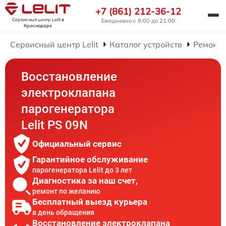
+7 (861) 212-36-12
Сервисный центр Lelit
в
Ежедневно с 9:00 до 21:00
Краснодаре
Сервисный центр Lelit
Каталог устройств
Ремонт 
Восстановление
электроклапана
парогенератора
Lelit PS 09N
Официальный сервис
Гарантийное обслуживание
парогенератора Lelit до 3 лет
Диагностика за наш счет,
ремонт по желанию
Бесплатный выезд курьера
в день обращения
Восстановление электроклапана