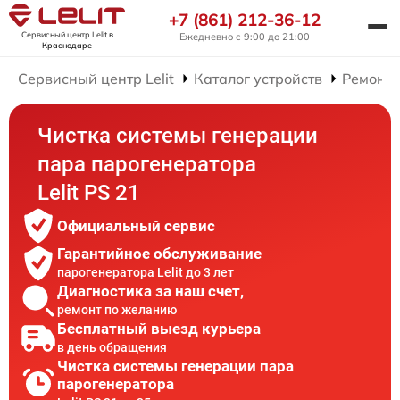
+7 (861) 212-36-12
Сервисный центр Lelit
в
Ежедневно с 9:00 до 21:00
Краснодаре
Сервисный центр Lelit
Каталог устройств
Ремонт 
Чистка системы генерации
пара парогенератора
Lelit PS 21
Официальный сервис
Гарантийное обслуживание
парогенератора Lelit до 3 лет
Диагностика за наш счет,
ремонт по желанию
Бесплатный выезд курьера
в день обращения
Чистка системы генерации пара
парогенератора