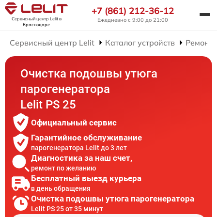
+7 (861) 212-36-12
Сервисный центр Lelit
в
Ежедневно с 9:00 до 21:00
Краснодаре
Сервисный центр Lelit
Каталог устройств
Ремонт 
Очистка подошвы утюга
парогенератора
Lelit PS 25
Официальный сервис
Гарантийное обслуживание
парогенератора Lelit до 3 лет
Диагностика за наш счет,
ремонт по желанию
Бесплатный выезд курьера
в день обращения
Очистка подошвы утюга парогенератора
Lelit PS 25 от 35 минут