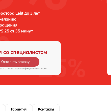
атора Lelit до 3 лет
 желанию
бращения
 PS 25 от 35 минут
я со специалистом
Оставить заявку
есь c
политикой конфиденциальности
Гарантия
Контакты