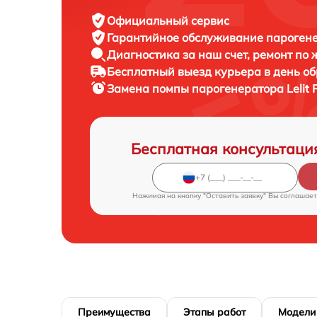
Официальный сервис
Гарантийное обслуживание
парогенер
Диагностика за наш счет,
ремонт по
Бесплатный выезд курьера
в день о
Замена помпы парогенератора
Lelit
Бесплатная консультаци
Нажимая на кнопку "Оставить заявку" Вы соглашает
Преимущества
Этапы работ
Модели