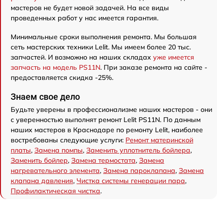
мастеров не будет новой задачей. На все виды
проведенных работ у нас имеется гарантия.
Минимальные сроки выполнения ремонта. Мы большая
сеть мастерских техники Lelit. Мы имеем более 20 тыс.
запчастей. И возможно на наших складах
уже имеется
запчасть на модель PS11N
. При заказе ремонта на сайте -
предоставляется скидка -25%.
Знаем свое дело
Будьте уверены в профессионализме наших мастеров - они
с уверенностью выполнят ремонт Lelit PS11N. По данным
наших мастеров в Краснодаре по ремонту Lelit, наиболее
востребованы следующие услуги:
Ремонт материнской
платы
,
Замена помпы
,
Заменить уплотнитель бойлера
,
Заменить бойлер
,
Замена термостата
,
Замена
нагревательного элемента
,
Замена пароклапана
,
Замена
клапана давления
,
Чистка системы генерации пара
,
Профилактическая чистка
.