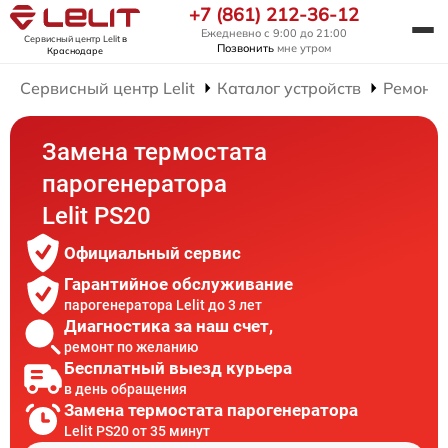
+7 (861) 212-36-12
Ежедневно с 9:00 до 21:00
Сервисный центр Lelit
в
Позвонить
мне утром
Краснодаре
Сервисный центр Lelit
Каталог устройств
Ремонт 
Замена термостата
парогенератора
Lelit PS20
Официальный сервис
Гарантийное обслуживание
парогенератора Lelit до 3 лет
Диагностика за наш счет,
ремонт по желанию
Бесплатный выезд курьера
в день обращения
Замена термостата парогенератора
Lelit PS20 от 35 минут