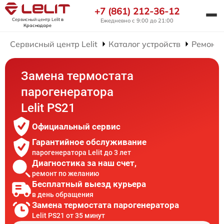
+7 (861) 212-36-12
Сервисный центр Lelit
в
Ежедневно с 9:00 до 21:00
Краснодаре
Сервисный центр Lelit
Каталог устройств
Ремонт 
Замена термостата
парогенератора
Lelit PS21
Официальный сервис
Гарантийное обслуживание
парогенератора Lelit до 3 лет
Диагностика за наш счет,
ремонт по желанию
Бесплатный выезд курьера
в день обращения
Замена термостата парогенератора
Lelit PS21 от 35 минут