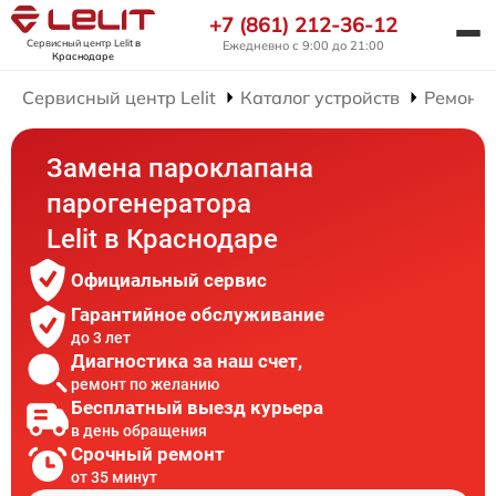
+7 (861) 212-36-12
Сервисный центр Lelit
в
Ежедневно с 9:00 до 21:00
Краснодаре
Сервисный центр Lelit
Каталог устройств
Ремонт 
Замена пароклапана
парогенератора
Lelit в Краснодаре
Официальный сервис
Гарантийное обслуживание
до 3 лет
Диагностика за наш счет,
ремонт по желанию
Бесплатный выезд курьера
в день обращения
Срочный ремонт
от 35 минут